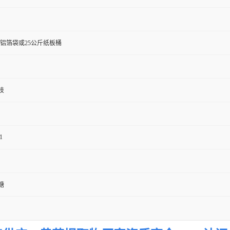
斤铝箔袋或25公斤纸板桶
技
1
糖