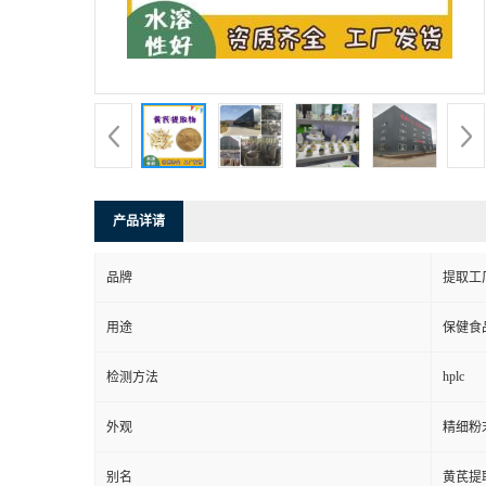
产品详请
品牌
提取工
用途
保健食
hplc
检测方法
外观
精细粉
别名
黄芪提