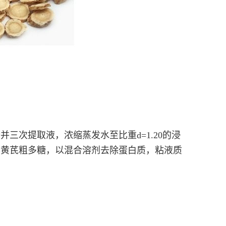
三次提取液，浓缩蒸发水至比重d=1.20的浸
得黄芪粗多糖，以混合溶剂去除蛋白质，粘液质