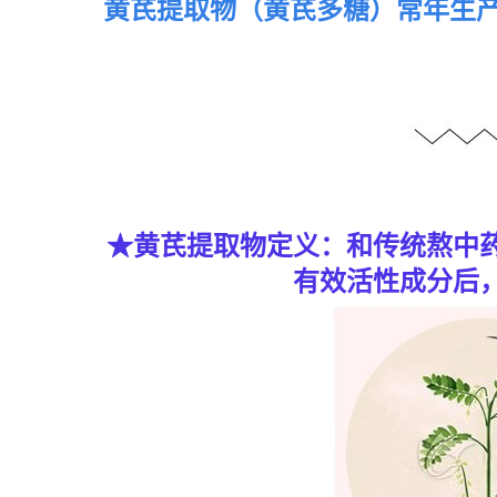
黄芪提取物（黄芪多糖）常年生产
★黄芪提取物定义：和传统熬中
有效活性成分后