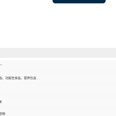
厂
品，功能性食品，营养饮品
末
取物