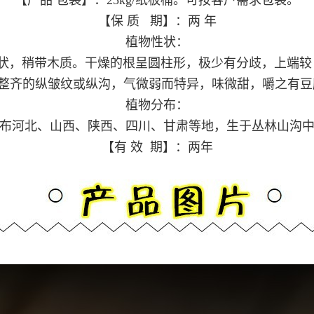
【产品 包装】：25kg/纸板桶。可按客户需求包装。
【保 质 期】：两 年
植物性状：
棒状，稍带木质。干燥的根呈圆柱形，极少有分歧，上端较 粗
不整齐的纵皱纹或纵沟，气微弱而特异，味微甜，嚼之有豆腥
植物分布：
布河北、山西、陕西、四川、甘肃等地，生于丛林山沟
【有 效 期】：两年