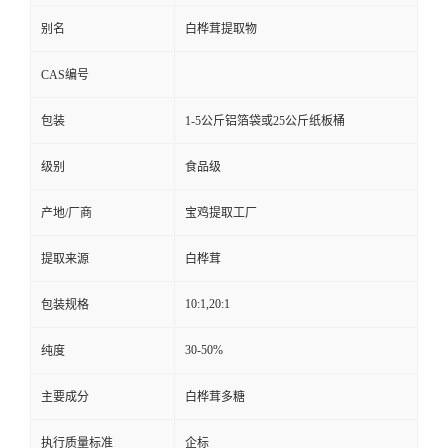
别名
白桦茸提取物
CAS编号
包装
1-5公斤铝箔袋或25公斤纸板桶
级别
食品级
产地/厂商
宝鸡提取工厂
提取来源
白桦茸
10:1,20:1
包装规格
30-50%
纯度
主要成分
白桦茸多糖
执行质量标准
企标