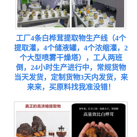
工厂4条白桦茸提取物生产线（4个
提取灌，4个储液罐，4个浓缩灌，2
个大型喷雾干燥塔），工人两班
倒，24小时生产进行中，常规货物
当天发货，定制货物3天内发货，来
来来，买原料找我准没错
！