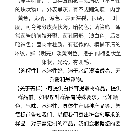
【原料特征】：白桦茸菌核呈现瘤状（不育性
的块状物），外表黑灰，有不规则沟痕，内部
黄色，无柄，深色，表面深裂，很硬，干时
脆，可育部分皮壳状薄，暗褐色；菌管脆、通
常菌管的前端开裂，菌孔圆形，浅白色，后变
暗褐色；菌肉木柱质，有轻微的、模糊不清的
环纹，鲜（明亮）淡黄褐色。孢子 阔椭圆状至
卵状，光滑，有刚毛。
【溶解性】
水溶性好，溶于水后澄清透亮，无
杂质和悬浮物。
【关于寄样】:可提供白桦茸提取物样品，提供
样品前，如果您对样品有特殊要求，比如颜
色，气味，水溶性，具体生产哪种产品等，您
需提前告知我们，以便我们寄出符合您要求的
样品，对于需定制的产品，我们会根据您的要