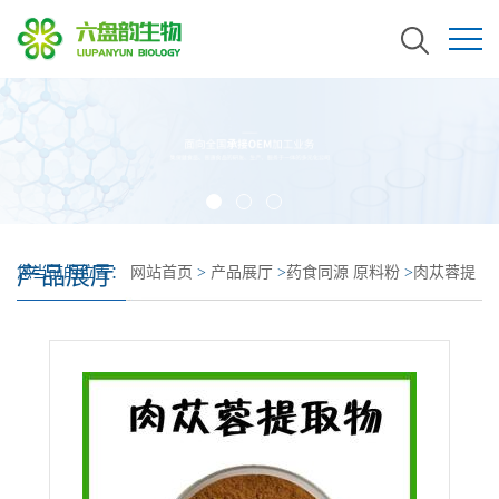
产品展厅
您当前的位置：
网站首页
>
产品展厅
>
药食同源 原料粉
>
肉苁蓉提
取物 食品原料 肉苁蓉粉 带厂检三方报告