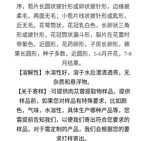
序，苞片长圆状披针形或卵状披针形，边缘被
柔毛，两面无毛；小苞片线状披针形或匙形，
近无毛。花萼筒状，花冠乳白色，长卵状三角
形或披针形，花冠筒状漏斗形，裂片在花蕾时
带紫色，近圆形，花药卵形，子房长卵形，蒴
果长圆形，种子多数，近圆形，5-6月开花，7-8
月结果。
【溶解性】
水溶性好，溶于水后澄清透亮，无
杂质和悬浮物。
【关于寄样】:可提供肉苁蓉提取物样品，提供
样品前，如果您对样品有特殊要求，比如颜
色，气味，水溶性，具体生产哪种产品等，您
需提前告知我们，以便我们寄出符合您要求的
样品，对于需定制的产品，我们会根据您的要
求打样寄出。