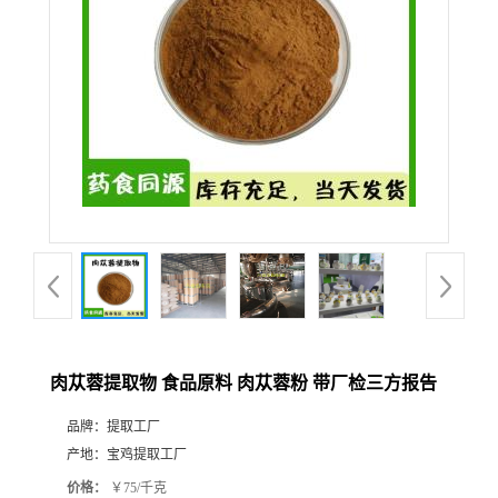
肉苁蓉提取物 食品原料 肉苁蓉粉 带厂检三方报告
品牌：
提取工厂
产地：
宝鸡提取工厂
价格：
￥75/千克