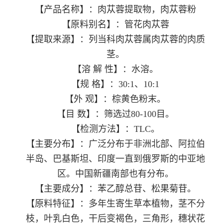
【产品名称】：肉苁蓉提取物，肉苁蓉粉
【原料别名】：管花肉苁蓉
【提取来源】：列当科肉苁蓉属肉苁蓉的肉质
茎。
【溶 解 性】：水溶。
【规 格】：30:1、10:1
【外 观】：棕黄色粉末。
【目 数】：筛选过80-100目。
【检测方法】：TLC。
【主要分布】：广泛分布于非洲北部、阿拉伯
半岛、巴基斯坦、印度一直到俄罗斯的中亚地
区。中国新疆南部也有分布。
【主要成分】：苯乙醇总苷、松果菊苷。
【原料特征】：多年生寄生草本植物，茎不分
枝，叶乳白色，干后变褐色，三角形，穗状花