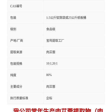
CAS编号
包装
1-5公斤铝箔袋或25公斤纸板桶
级别
食品级
产地/厂商
宝鸡提取工厂
提取来源
肉苁蓉
10:1,20:1
包装规格
80%
纯度
主要成分
肉苁蓉
执行质量标准
企标
我公司常年生产肉苁蓉提取物（肉