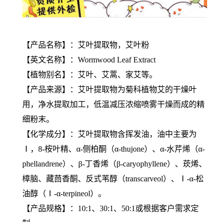
【产品名称】：艾叶提取物，艾叶粉
【英文名称】：Wormwood Leaf Extract
【植物别名】：艾叶、艾蒿、家艾等。
【产品来源】：艾叶提取物为菊科植物艾的干燥叶
用，净水提取加工，低温减压浓缩喷雾干燥而成的精
细粉末。
【化学成分】：艾叶提取物含挥发油，油中主要为
Ⅰ，8-桉叶精、α-侧柏酮（α-thujone）、α-水芹烯（α-
phellandrene）、β-丁香烯（β-caryophyllene）、莰烯、
樟脑、藏茴香酮、反式苇醇（transcarveol）、Ⅰ-α-松
油醇（Ⅰ-α-terpineol）。
【产品规格】：10:1、30:1、50:1或根据客户需求定