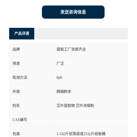
发送咨询信息
产品详请
品牌
提取工厂资质齐全
用途
广泛
hplc
检测方法
外观
精细粉末
别名
艾叶提取物 艾叶浓缩粉
CAS编号
包装
1-5公斤铝箔袋或25公斤纸板桶