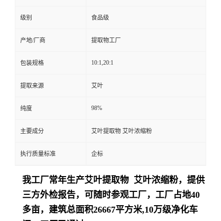
级别
食品级
产地/厂商
提取物工厂
10:1,20:1
包装规格
提取来源
艾叶
98%
纯度
主要成分
艾叶提取物 艾叶浓缩粉
执行质量标准
企标
我工厂常年生产艾叶提取物 艾叶浓缩粉，提供
三方外检报告，可随时参观工厂，工厂占地40
多亩，建筑总面积26667平方米,10万级净化车