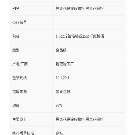
别名
黑果花揪提取物粉 黑果花揪粉
CAS编号
包装
1-5公斤铝箔袋或25公斤纸板桶
级别
食品级
产地/厂商
提取物工厂
10:1,20:1
包装规格
提取来源
黑果花揪
98%
纯度
主要成分
黑果花揪提取物粉 黑果花揪粉
执行质量标准
企标