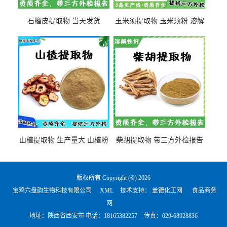
石榴皮提取物 当天发货
玉米须提取物 玉米须粉 溶解
性好
山楂提取物 生产量大 山楂粉
柴胡提取物 带三方外检报告
版权所有 Copyright (©) 2026
宝鸡六盘韵生物科技有限公司
XML
技术支持：
盖德化工网
食品商务
网
地址：陕西省西安市 电话：
18165382257
传真：029-68928836