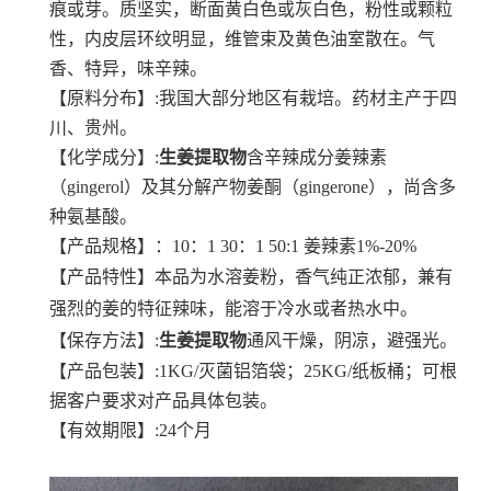
痕或芽。质坚实，断面黄白色或灰白色，粉性或颗粒
性，内皮层环纹明显，维管束及黄色油室散在。气
香、特异，味辛辣。
【原料分布】:我国大部分地区有栽培。药材主产于四
川、贵州。
【化学成分】:
生姜提取物
含辛辣成分姜辣素
（gingerol）及其分解产物姜酮（gingerone），尚含多
种氨基酸。
【产品规格】：10：1 30：1 50:1 姜辣素1%-20%
【产品特性】本品为水溶姜粉，香气纯正浓郁，兼有
强烈的姜的特征辣味，能溶于冷水或者热水中。
【保存方法】:
生姜提取物
通风干燥，阴凉，避强光。
【产品包装】:1KG/灭菌铝箔袋；25KG/纸板桶；可根
据客户要求对产品具体包装。
【有效期限】:24个月