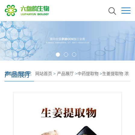
产品展厅
您当前的位置：
网站首页
>
产品展厅
>
中药提取物
>
生姜提取物 浓
缩比高 生姜粉 姜味更浓 另有姜辣素供应