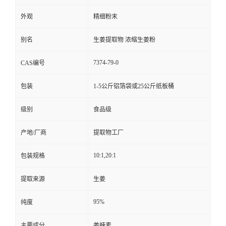
外观
精细粉末
别名
生姜提取物 浓缩生姜粉
7374-79-0
CAS编号
包装
1-5公斤铝箔袋或25公斤纸板桶
级别
食品级
产地/厂商
提取物工厂
10:1,20:1
包装规格
提取来源
生姜
95%
纯度
主要成分
姜辣素