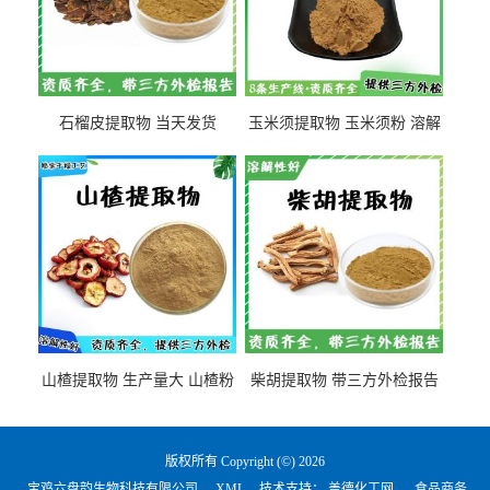
石榴皮提取物 当天发货
玉米须提取物 玉米须粉 溶解
性好
山楂提取物 生产量大 山楂粉
柴胡提取物 带三方外检报告
版权所有 Copyright (©) 2026
宝鸡六盘韵生物科技有限公司
XML
技术支持：
盖德化工网
食品商务