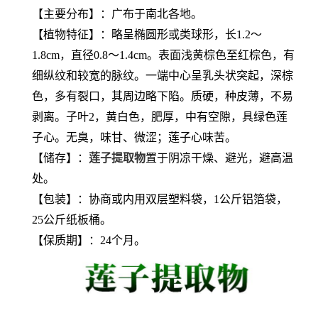
【主要分布】：广布于南北各地。
【植物特征】：略呈椭圆形或类球形，长1.2～
1.8cm，直径0.8～1.4cm。表面浅黄棕色至红棕色，有
细纵纹和较宽的脉纹。一端中心呈乳头状突起，深棕
色，多有裂口，其周边略下陷。质硬，种皮薄，不易
剥离。子叶2，黄白色，肥厚，中有空隙，具绿色莲
子心。无臭，味甘、微涩；莲子心味苦。
【储存】：
莲子提取物
置于阴凉干燥、避光，避高温
处。
【包装】：协商或内用双层塑料袋，1公斤铝箔袋，
25公斤纸板桶。
【保质期】：24个月。