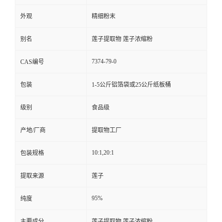
外观
精细粉末
别名
莲子提取物 莲子浓缩粉
7374-79-0
CAS编号
包装
1-5公斤铝箔袋或25公斤纸板桶
级别
食品级
产地/厂商
提取物工厂
10:1,20:1
包装规格
提取来源
莲子
95%
纯度
主要成分
莲子提取物 莲子浓缩粉