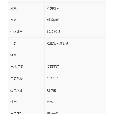
外观
棕黄粉末
别名
绣球菌粉
8015-66-5
CAS编号
包装
铝箔袋和纸板桶
级别
产地/厂商
提取工厂
10:1,20:1
包装规格
提取来源
绣球菌
98%
纯度
主要成分
绣球菌粉