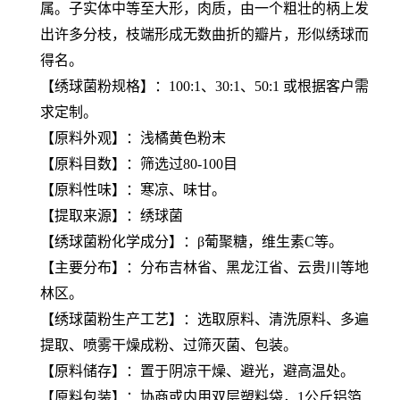
属。子实体中等至大形，肉质，由一个粗壮的柄上发
出许多分枝，枝端形成无数曲折的瓣片，形似绣球而
得名。
【
绣球菌粉
规格】：100:1、30:1、50:1 或根据客户需
求定制。
【原料外观】：浅橘黄色粉末
【原料目数】：筛选过80-100目
【原料性味】：寒凉、味甘。
【提取来源】：绣球菌
【
绣球菌粉
化学成分】：β葡聚糖，维生素C等。
【主要分布】：分布吉林省、黑龙江省、云贵川等地
林区。
【
绣球菌粉
生产工艺】：选取原料、清洗原料、多遍
提取、喷雾干燥成粉、过筛灭菌、包装。
【原料储存】：置于阴凉干燥、避光，避高温处。
【原料包装】：协商或内用双层塑料袋，1公斤铝箔