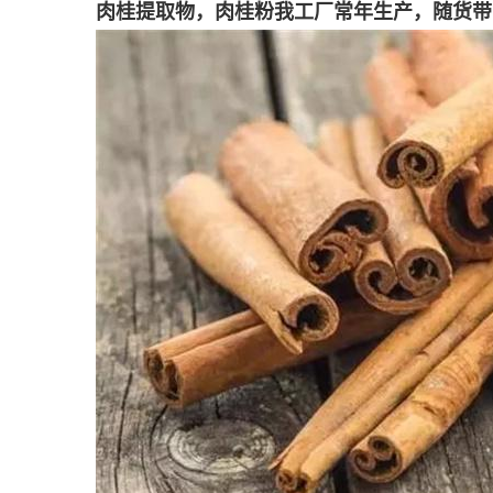
肉桂提取物，肉桂粉
我工厂常年生产，随货带