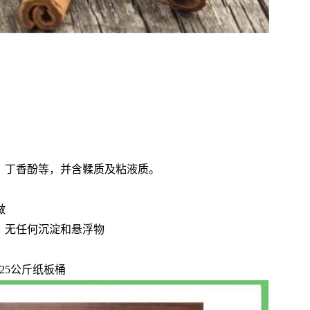
、丁香酚等，并含鞣质及粘液质。
做
，无任何沉淀和悬浮物
25公斤纸板桶