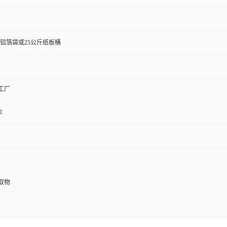
斤铝箔袋或25公斤纸板桶
工厂
1
取物