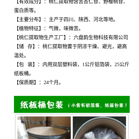
【有效成分】：
桃仁提取物
含苦杏仁苷、野樱桃苷、
蛋白质等。
【主要分布】：主产于四川、陕西、河北等地。
【植物特征】：气微，味微苦。
【
桃仁提取物
生产工厂】：六盘韵生物科技有限公司
【储 存】：
桃仁提取物
置于阴凉干燥、避光，避高
温处。
【包 装】：内用双层塑料袋，1公斤铝箔袋，25公斤
纸板桶。
【保质期】：24个月。