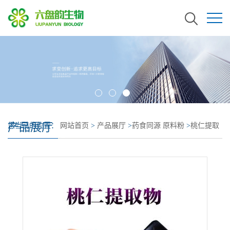
产品展厅
您当前的位置：
网站首页
>
产品展厅
>
药食同源 原料粉
>
桃仁提取
物 遇水溶解 桃仁粉