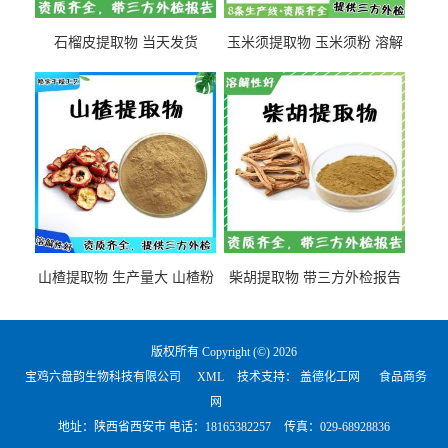
石榴皮提取物 当天发货
玉米须提取物 玉米须粉 溶解
性好
山楂提取物 生产量大 山楂粉
柴胡提取物 带三方外检报告
版权所有 Copyright (©) 2026
宝鸡六盘韵生物科技有限公司
XML
技术支持：
盖德化工网
食品商务
网
地址：陕西省西安市 电话：
18165382257
传真：029-68928836