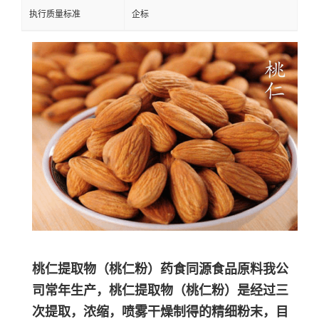
执行质量标准
企标
桃仁提取物（
桃仁
粉）药食同源食品原料我公
司常年生产，
桃仁
提取物
（
桃仁
粉）
是经过三
次提取，浓缩，喷雾干燥制得的精细粉末，目