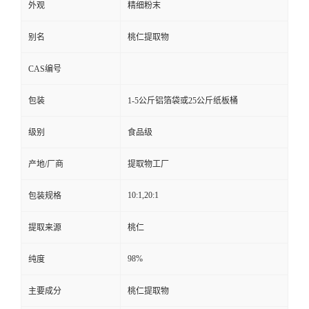
外观
精细粉末
别名
桃仁提取物
CAS编号
包装
1-5公斤铝箔袋或25公斤纸板桶
级别
食品级
产地/厂商
提取物工厂
10:1,20:1
包装规格
提取来源
桃仁
98%
纯度
主要成分
桃仁提取物