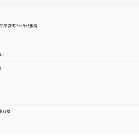
斤铝箔袋或25公斤纸板桶
工厂
1
提取物