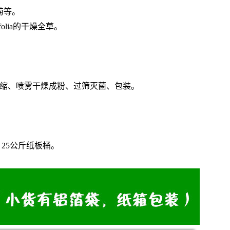
菊等。
folia的干燥全草。
浓缩、喷雾干燥成粉、过筛灭菌、包装。
。
25公斤纸板桶。