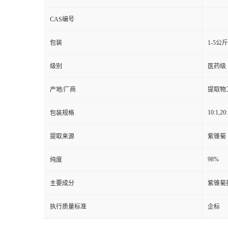
CAS编号
包装
1-5公
级别
医药级
产地/厂商
提取物
10:1,20:
包装规格
提取来源
紫锥菊
98%
纯度
主要成分
紫锥菊
执行质量标准
企标