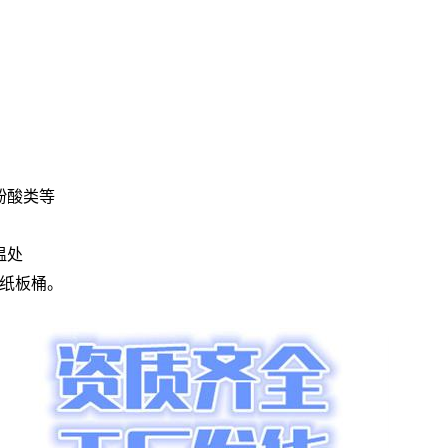
。
酚酸类等
温处
斤纸板桶。