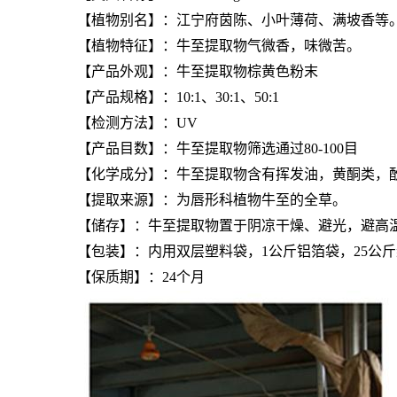
【植物别名】：江宁府茵陈、小叶薄荷、满坡香等
【植物特征】：
牛至提取物
气微香，味微苦。
【产品外观】：
牛至提取物
棕黄色粉末
【产品规格】：10:1、30:1、50:1
【检测方法】：UV
【产品目数】：
牛至提取物
筛选通过80-100目
【化学成分】：
牛至提取物
含有挥发油，黄酮类，
【提取来源】：为唇形科植物牛至的全草。
【储存】：
牛至提取物
置于阴凉干燥、避光，避高
【包装】：内用双层塑料袋，1公斤铝箔袋，25公
【保质期】：24个月