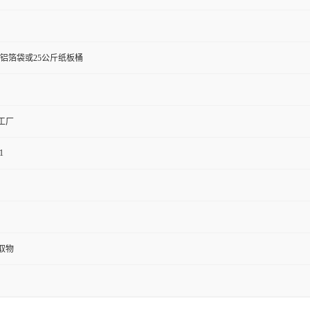
斤铝箔袋或25公斤纸板桶
工厂
1
取物