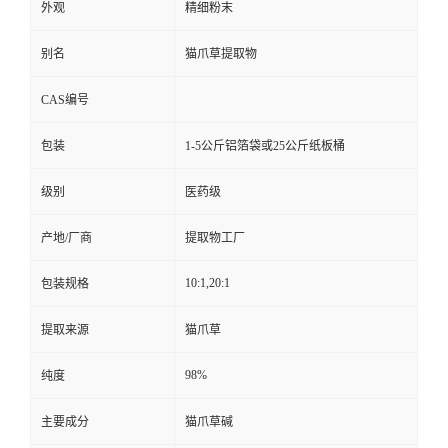
外观
精细粉末
别名
猫爪草提取物
CAS编号
包装
1-5公斤铝箔袋或25公斤纸板桶
级别
医药级
产地/厂商
提取物工厂
10:1,20:1
包装规格
提取来源
猫爪草
98%
纯度
主要成分
猫爪草碱