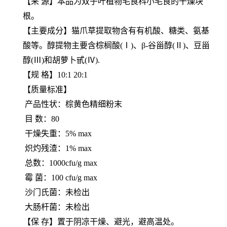
【来 源】本品为双子叶植物毛茛科小毛茛的干燥块
根。
【主要成分】猫爪草提取物含有有机酸、糖类、氨基
酸等。醇提物主要含棕榈酸(Ⅰ)、β-谷甾醇(Ⅱ)、豆甾
醇(Ⅲ)和胡萝卜甙(Ⅳ).
【规 格】10:1 20:1
【质量标准】
产品性状：棕黄色精细粉末
目 数：80
干燥失重：5% max
炽灼残渣：1% max
总数：1000cfu/g max
霉 菌：100 cfu/g max
沙门氏菌：未检出
大肠杆菌：未检出
【保 存】置于阴凉干燥、避光，避高温处。