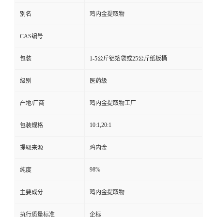
别名
鸡内金提取物
CAS编号
包装
1-5公斤铝箔袋或25公斤纸板桶
级别
医药级
产地/厂商
鸡内金提取物工厂
10:1,20:1
包装规格
提取来源
鸡内金
98%
纯度
主要成分
鸡内金提取物
执行质量标准
企标