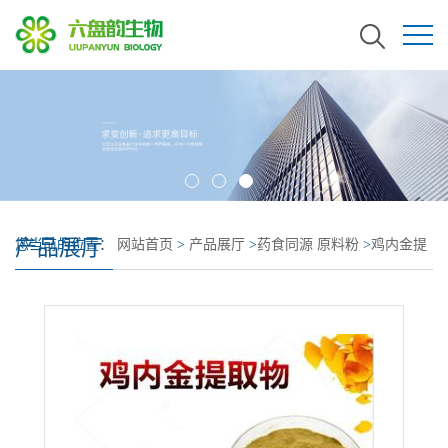
产品展厅
您当前的位置：
网站首页
>
产品展厅
>
药食同源 原料粉
>
鸡内金提
取物 鸡内金粉 鸡内金浓缩粉