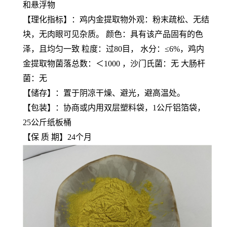
和悬浮物
【理化指标】：鸡内金提取物外观：粉末疏松、无结
块，无肉眼可见杂质。 颜色：具有该产品固有的色
泽，且均匀一致 粒度：过80目， 水分：≤6%，鸡内
金提取物菌落总数：＜1000 ，沙门氏菌：无 大肠杆
菌：无
【储存】：置于阴凉干燥、避光，避高温处。
【包装】：协商或内用双层塑料袋，1公斤铝箔袋，
25公斤纸板桶
【保 质 期】24个月