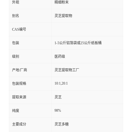
外观
精细粉末
别名
灵芝提取物
CAS编号
包装
1-5公斤铝箔袋或25公斤纸板桶
级别
医药级
产地/厂商
灵芝提取物工厂
10:1,20:1
包装规格
提取来源
灵芝
98%
纯度
主要成分
灵芝多糖