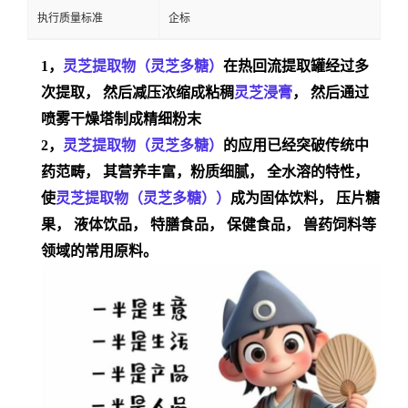
执行质量标准
企标
1，
灵芝
提取物（灵芝多糖）
在热回流提取罐经过多
次提取， 然后减压浓缩成粘稠
灵芝
浸膏
， 然后通过
喷雾干燥塔制成精细粉末
2，
灵芝
提取物（灵芝多糖）
的
应用已经突破传统中
药范畴， 其营养丰富，粉质细腻， 全水溶的特性，
使
灵芝
提取物（灵芝多糖）
）
成为固体饮料， 压片糖
果， 液体饮品， 特膳食品， 保健食品， 兽药饲料等
领域的常用原料
。