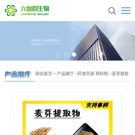
产品展厅
您当前的位置：
网站首页
>
产品展厅
>
药食同源 原料粉
>
麦芽提取
物 常年生产 麦芽浓缩粉 麦芽浸膏