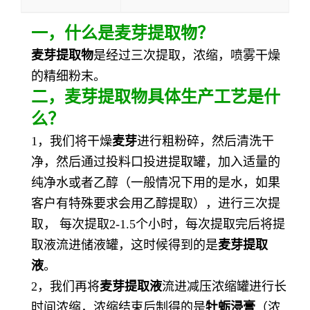
一
，
什么是
麦芽
提取物？
麦芽
提取物
是经过三次提取，浓缩，喷雾干燥
的精细粉末。
二，
麦芽提取物
具体生产工艺是什
么？
1，我们将干燥
麦芽
进行粗粉碎，然后清洗干
净，然后通过投料口投进提取罐，加入适量的
纯净水或者乙醇（一般情况下用的是水，如果
客户有特殊要求会用乙醇提取），进行三次提
取， 每次提取2-1.5个小时，每次提取完后将提
取液流进储液罐，这时候得到的是
麦芽
提取
液
。
2，我们再将
麦芽
提取液
流进减压浓缩罐进行长
时间浓缩，浓缩结束后制得的是
牡蛎
浸膏
（浓