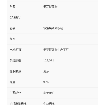
别名
麦芽提取物
CAS编号
包装
铝箔袋或纸板桶
级别
产地/厂商
麦芽提取物生产工厂
10:1,20:1
包装规格
提取来源
麦芽
99%
纯度
主要成分
麦芽蛋白
执行质量标准
企业标准