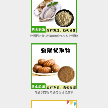
牡蛎提取物 药食两用食品原料 牡蛎粉
蚕蛹提取物 蚕蛹蛋白 食品原料