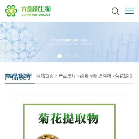
产品展厅
您当前的位置：
网站首页
>
产品展厅
>
药食同源 原料粉
>
菊花提取
物 菊花浸膏 精选原料 品质上乘