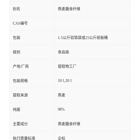
别名
燕麦膳食纤维
CAS编号
包装
1-5公斤铝箔袋或25公斤纸板桶
级别
食品级
产地/厂商
提取物工厂
10:1,20:1
包装规格
提取来源
燕麦
98%
纯度
主要成分
燕麦膳食纤维
执行质量标准
企标