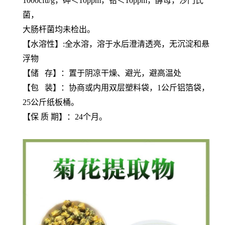
1000cfu/g，砷＜10ppm，铅＜10ppm，酵母，沙门氏
菌，
大肠杆菌均未检出。
【水溶性】:全水溶，溶于水后澄清透亮，无沉淀和悬
浮物
【储 存】：置于阴凉干燥、避光，避高温处
【包 装】：协商或内用双层塑料袋，1公斤铝箔袋，
25公斤纸板桶。
【保 质 期】：24个月。