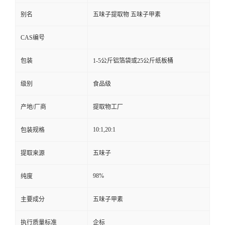
别名
五味子提取物 五味子甲素
CAS编号
包装
1-5公斤铝箔袋或25公斤纸板桶
级别
食品级
产地/厂商
提取物工厂
10:1,20:1
包装规格
提取来源
五味子
98%
纯度
主要成分
五味子甲素
执行质量标准
企标