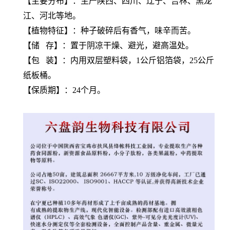
【主要分布】：主产陕西、四川、辽宁、吉林、黑龙
江、河北等地。
【植物特征】：种子破碎后有香气，味辛而苦。
【储 存】：置于阴凉干燥、避光，避高温处。
【包 装】：内用双层塑料袋，1公斤铝箔袋，25公斤
纸板桶。
【保质期】：24个月。