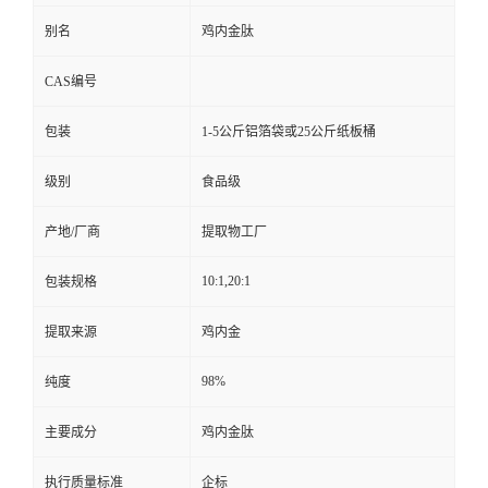
别名
鸡内金肽
CAS编号
包装
1-5公斤铝箔袋或25公斤纸板桶
级别
食品级
产地/厂商
提取物工厂
10:1,20:1
包装规格
提取来源
鸡内金
98%
纯度
主要成分
鸡内金肽
执行质量标准
企标