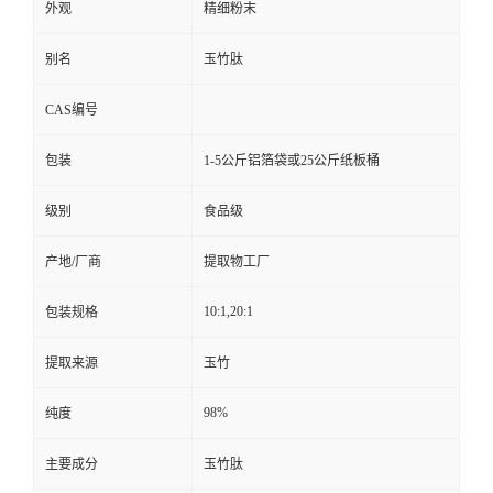
外观
精细粉末
别名
玉竹肽
CAS编号
包装
1-5公斤铝箔袋或25公斤纸板桶
级别
食品级
产地/厂商
提取物工厂
10:1,20:1
包装规格
提取来源
玉竹
98%
纯度
主要成分
玉竹肽