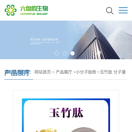
产品展厅
您当前的位置：
网站首页
>
产品展厅
>
小分子肽粉
>
玉竹肽 分子量
小 当天发货 大厂品质