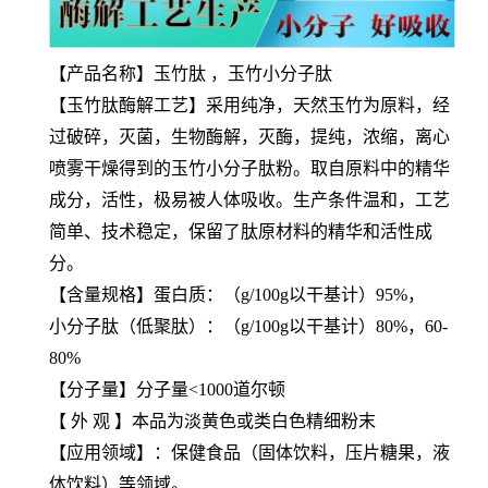
【产品名称】玉竹肽 ，
玉竹
小分子肽
【
玉竹
肽酶解工艺】采用纯净，天然
玉竹
为原料，经
过破碎，灭菌，生物酶解，灭酶，提纯，浓缩，离心
喷雾干燥得到的
玉竹
小分子肽粉。取自
原料
中的精华
成分，活性，极易被人体吸收。生产条件温和，工艺
简单、技术稳定，保留了肽原材料的精华和活性成
分。
【含量规格】蛋白质：（g/100g以干基计）95%，
小分子肽（低聚肽）：（g/100g以干基计）80%，60-
80%
【分子量】分子量<1000道尔顿
【 外 观 】本品为淡黄色或类白色精细粉末
【应用领域】：保健食品（固体饮料，压片糖果，液
体饮料）等领域。