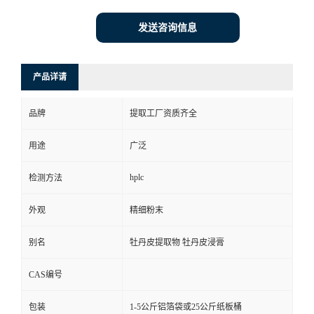
发送咨询信息
产品详请
品牌
提取工厂资质齐全
用途
广泛
hplc
检测方法
外观
精细粉末
别名
牡丹皮提取物 牡丹皮浸膏
CAS编号
包装
1-5公斤铝箔袋或25公斤纸板桶