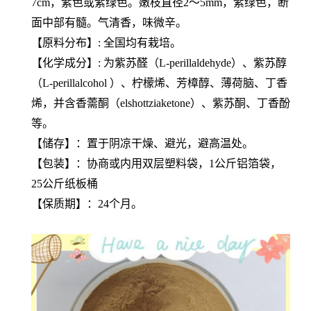
7cm，紫色或紫绿色。嫩枝直径2～5mm，紫绿色，断
面中部有髓。气清香，味微辛。
【原料分布】: 全国均有栽培。
【化学成分】: 为紫苏醛（L-perillaldehyde）、紫苏醇
（L-perillalcohol ）、柠檬烯、芳樟醇、薄荷脑、丁香
烯，并含香薷酮（elshottziaketone）、紫苏酮、丁香酚
等。
【储存】：置于阴凉干燥、避光，避高温处。
【包装】：协商或内用双层塑料袋，1公斤铝箔袋，
25公斤纸板桶
【保质期】：24个月。