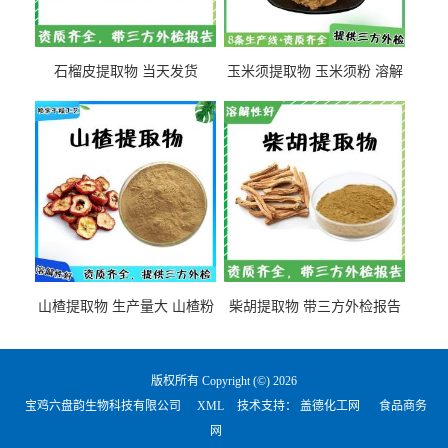
石榴皮提取物 当天发货
玉米须提取物 玉米须粉 溶解
性好
山楂提取物 生产量大 山楂粉
柴胡提取物 带三方外检报告
版权所有 Copyright (©) 2026
宝鸡六盘韵生物科技有限公司
XML
技术支持：
盖德化工网
食品商务
网