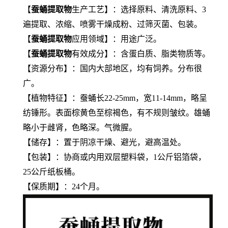
【
蚕蛹提取物
生产工艺】：选择原料、清洗原料、3
遍提取、浓缩、喷雾干燥成粉、过筛灭菌、包装。
【
蚕蛹提取物
应用领域】：用途广泛。
【
蚕蛹提取物
有效成分】：含蛋白质、脂类物质等。
【资源分布】：国内大部地区，均有饲养。分布很
广。
【植物特征】：蚕蛹长22-25mm，宽11-14mm，略呈
纺锤形。表面棕黄色至棕褐色，有不规则皱纹。雄蛹
略小于雌肾，色略深。气微腥。
【储存】：置于阴凉干燥、避光，避高温处。
【包装】：协商或内用双层塑料袋，1公斤铝箔袋，
25公斤纸板桶。
【保质期】：24个月。