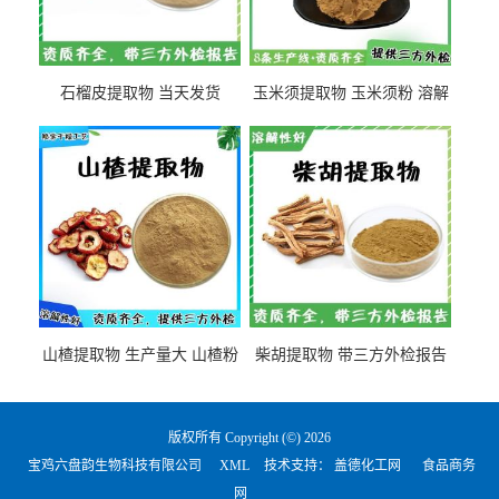
石榴皮提取物 当天发货
玉米须提取物 玉米须粉 溶解
性好
山楂提取物 生产量大 山楂粉
柴胡提取物 带三方外检报告
版权所有 Copyright (©) 2026
宝鸡六盘韵生物科技有限公司
XML
技术支持：
盖德化工网
食品商务
网