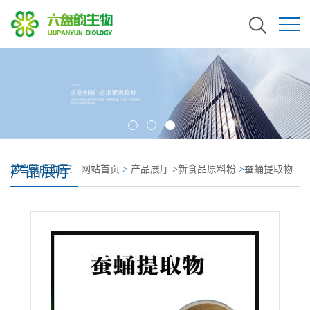
产品展厅
您当前的位置：
网站首页
>
产品展厅
>
新食品原料粉
>
蚕蛹提取物
植提大厂 高品质原料 菌落合格