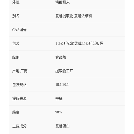
外观
精细粉末
别名
蚕蛹提取物 蚕蛹浓缩粉
CAS编号
包装
1-5公斤铝箔袋或25公斤纸板桶
级别
食品级
产地/厂商
提取物工厂
10:1,20:1
包装规格
提取来源
蚕蛹
98%
纯度
主要成分
蚕蛹蛋白