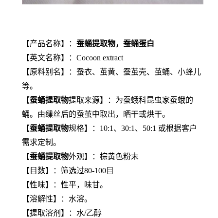
【产品名称】：
蚕蛹提取物，蚕蛹蛋白
【英文名称】：Cocoon extract
【原料别名】：蚕衣、茧黄、蚕茧壳、茧蛹、小蜂儿
等。
【
蚕蛹提取物
提取来源】：为蚕蛾科昆虫家蚕蛾的
蛹。由缫丝后的蚕茧中取出，晒干或烘干。
【
蚕蛹提取物
规格】：10:1、30:1、50:1 或根据客户
需求定制。
【
蚕蛹提取物
外观】：棕黄色粉末
【目数】：筛选过80-100目
【性味】：性平，味甘。
【溶解性】：水溶。
【提取溶剂】：水/乙醇