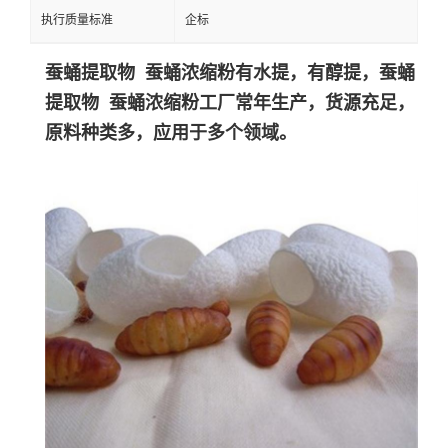
执行质量标准
企标
蚕蛹提取物 蚕蛹浓缩粉有水提，有醇提，
蚕蛹
提取物 蚕蛹浓缩粉工
厂常年生产，货源充足，
原料种类多，应用于多个领域。