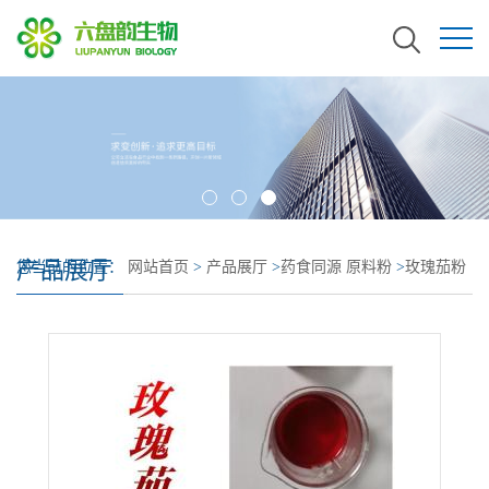
产品展厅
您当前的位置：
网站首页
>
产品展厅
>
药食同源 原料粉
>
玫瑰茄粉
植提大厂生产 玫瑰茄提取物 质量稳定