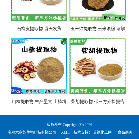
石榴皮提取物 当天发货
玉米须提取物 玉米须粉 溶解
性好
山楂提取物 生产量大 山楂粉
柴胡提取物 带三方外检报告
版权所有 Copyright (©) 2026
宝鸡六盘韵生物科技有限公司
XML
技术支持：
盖德化工网
食品商务