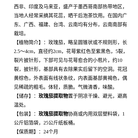
西非、印度及马来亚，盛产于墨西哥南部热带地区，
当地人经常采摘其花蕊，晒干后泡茶饮用。在国内广
东、广西、福建、台湾、云南均有分布，云南南部有
栽培。
【植物简介】：玫瑰茄，略呈圆锥状或不规则形，长
2.5～4cm，直径约2cm，花萼紫红色至紫黑色，5裂，
裂片披针形，下部可见与花萼愈合的小苞片，约10
裂，披针形，基部具有去除果实后留下的空洞。花冠
黄棕色，外表面有线状条纹，内表面基部黄褐色，偶
见稀疏的粗毛。体轻，质脆。气微清香，味酸。
【储存】：
玫瑰茄提取物
置于阴凉干燥、避光，避高
温处。
【包装】：
玫瑰茄提取物
协商或内用双层塑料袋，1
公斤铝箔袋，25公斤纸板桶。
【保质期】：24个月