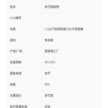
别名
赤芍提取物
CAS编号
包装
1-5公斤铝箔袋或25公斤纸板桶
级别
食品级
产地/厂商
提取物工厂
10:1,20:1
包装规格
提取来源
赤芍
95%
纯度
主要成分
赤芍苷
执行质量标准
企标