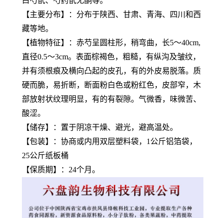
白芍甙、芍药甙无酮等。
【主要分布】：分布于陕西、甘肃、青海、四川和西
藏等地。
【植物特征】：赤芍呈圆柱形，稍弯曲，长5～40cm,
直径0.5～3cm。表面棕褐色，粗糙，有纵沟及皱纹，
并有须根痕及横向凸起的皮孔，有的外皮易脱落。质
硬而脆，易折断，断面粉白色或粉红色，皮部窄，木
部放射状纹理明显，有的有裂隙。气微香，味微苦、
酸涩。
【储存】：置于阴凉干燥、避光，避高温处。
【包装】：协商或内用双层塑料袋，1公斤铝箔袋，
25公斤纸板桶
【保质期】：24个月。