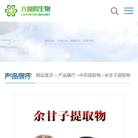
产品展厅
您当前的位置：
网站首页
>
产品展厅
>
中药提取物
>
余甘子提取物
植提大厂 余甘子粉 菌落合格