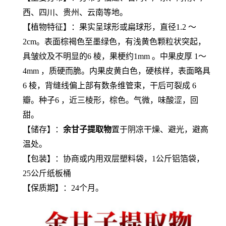
西、四川、贵州、云南等地。
【植物特征】：果实呈球形或扁球形，直径1.2 ～
2cm。表面棕褐色至墨绿色，有浅黄色颗粒状突起，
具皱纹及不明显的6 棱，果梗约1mm 。中果皮厚 1～
4mm ，质硬而脆。内果皮黄白色，硬核样，表面略具
6 棱，背缝线偏上部有数条维管束，干后可裂成 6
瓣。种子6 ，近三棱形，棕色。气微，味酸涩，回
甜。
【储存】：
余甘子提取物
置于阴凉干燥、避光，避高
温处。
【包装】：协商或内用双层塑料袋，1公斤铝箔袋，
25公斤纸板桶
【保质期】：24个月。