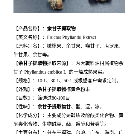
【产品名称】：
余甘子提取物
【英文名称】：Fructus Phyllanthi Extract
【原料别名】：橄榄果、余甘果、喉甘子、庵罗果、
牛甘果、余甘等。
【
余甘子提取物
提取来源】：为大戟科油柑属植物余
甘子 Phyllanthus emblica L. 的干燥成熟果实。
【规格】：10:1、30:1、50:1 或根据客户需求定制。
【外观】：
余甘子提取物
棕黄色粉末
【目数】：筛选过80-100目
【性味】：
余甘子提取物
甘、酸、涩，凉。
【化学成分】：主要成分是鞣质及酚酸类化合物、黄
酮类化合物、生物碱类、萜、甾醇和苷类等。
【主要分布】：分布于福建、台湾、广东、海南、广