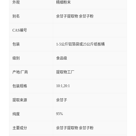
外观
精细粉末
别名
余甘子提取物 余甘子粉
CAS编号
包装
1-5公斤铝箔袋或25公斤纸板桶
级别
食品级
产地/厂商
提取物工厂
10:1,20:1
包装规格
提取来源
余甘子
95%
纯度
主要成分
余甘子提取物 余甘子粉