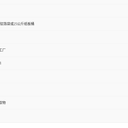
斤铝箔袋或25公斤纸板桶
工厂
1
取物