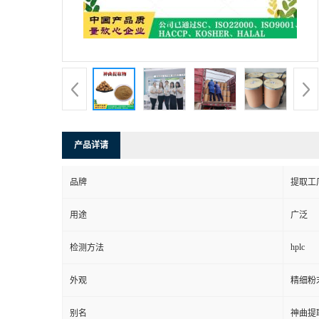
产品详请
品牌
提取工
用途
广泛
hplc
检测方法
外观
精细粉
别名
神曲提