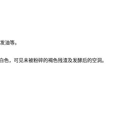
挥发油等。
类白色，可见未被粉碎的褐色残渣及发酵后的空洞。