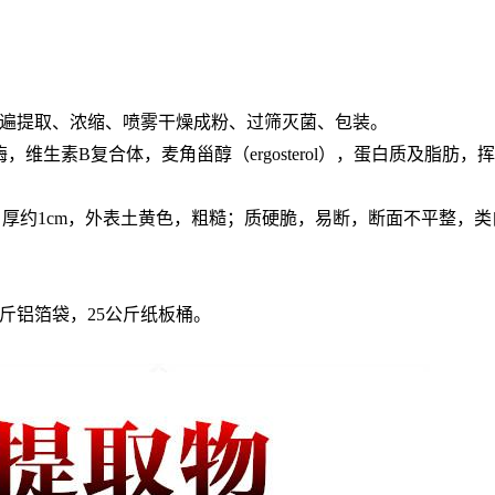
3遍提取、浓缩、喷雾干燥成粉、过筛
灭菌、包装。
生素B复合体，麦角甾醇（ergosterol），蛋白质及脂肪，
，厚约1cm，外表土黄色，粗糙；质硬脆，易断，断面不平整，
斤铝箔袋，25公斤纸板桶。