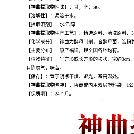
【
神曲提取物
性味】：甘；辛；温。
【溶解性】：易溶于水。
【提取溶剂】：水/乙醇
【
神曲提取物
生产工艺】：精选原料、清洗原料、
【化学成分】：神曲为酵母制剂，含酵母菌，淀粉酶，维
【主要分布】：原产福建，现全国各地均有。
【植物特征】：呈方形或长方形的块状，宽约3cm
有陈腐气，味苦。
【储存】：置于阴凉干燥、避光，避高温处。
【
神曲提取物
包装】：协商或内用双层塑料袋，1公
【保质期】：24个月。