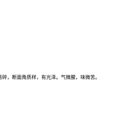
易碎，断面角质样，有光泽。气微腥，味微苦。