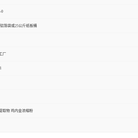
-0
斤铝箔袋或25公斤纸板桶
工厂
1
提取物 鸡内金浓缩粉