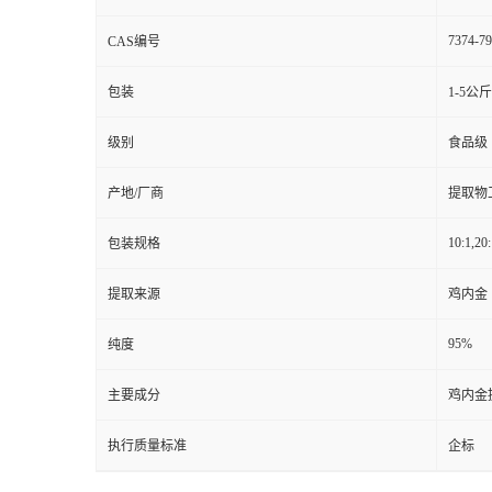
7374-79
CAS编号
包装
1-5公
级别
食品级
产地/厂商
提取物
10:1,20:
包装规格
提取来源
鸡内金
95%
纯度
主要成分
鸡内金
执行质量标准
企标