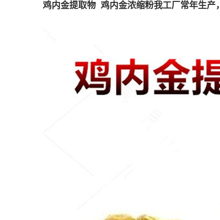
鸡内金提取物 鸡内金浓缩粉
我工厂常年生产