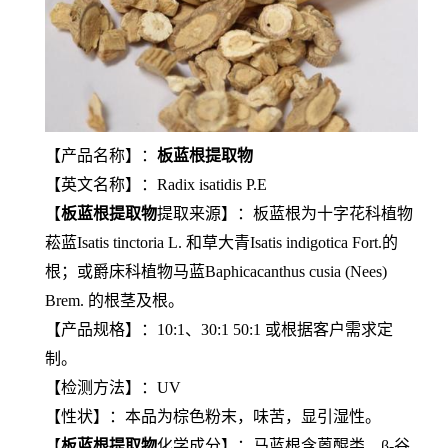
【产品名称】：
板蓝根提取物
【英文名称】：Radix isatidis P.E
【
板蓝根提取物
提取来源】：板蓝根为十字花科植物
菘蓝Isatis tinctoria L. 和草大青Isatis indigotica Fort.的
根；或爵床科植物马蓝Baphicacanthus cusia (Nees)
Brem. 的根茎及根。
【产品规格】：10:1、30:1 50
:1
或根据客户需求定
制。
【检测方法】：UV
【性状】：本品为棕色粉末，味苦，显引湿性。
【
板蓝根提取物
化学成分】：马蓝根含蒽醌类、β-谷