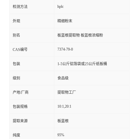
hplc
检测方法
外观
精细粉末
别名
板蓝根提取物 板蓝根浓缩粉
7374-79-0
CAS编号
包装
1-5公斤铝箔袋或25公斤纸板桶
级别
食品级
产地/厂商
提取物工厂
10:1,20:1
包装规格
提取来源
板蓝根
95%
纯度