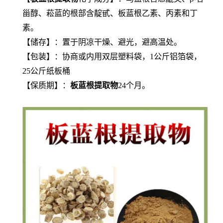
甾醇、菘蓝的根部含靛甙、板蓝根乙素、丙素和丁
素。
【储存】：置于阴凉干燥、避光，避高温处。
【包装】：协商或内用双层塑料袋，1公斤铝箔袋，
25公斤纸板桶
【保质期】：
板蓝根提取物
24个月。