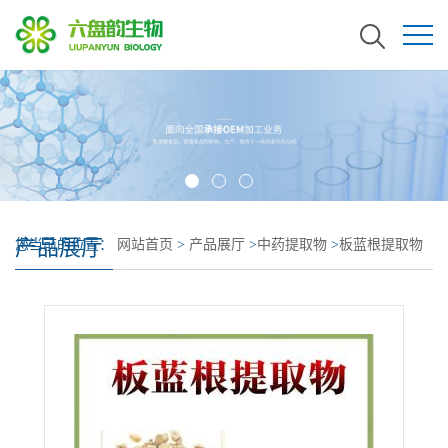
产品展厅
您当前的位置：
网站首页
>
产品展厅
>
中药提取物
>
板蓝根提取物
浓缩倍数高 板蓝根浓缩粉 有效成分含量高