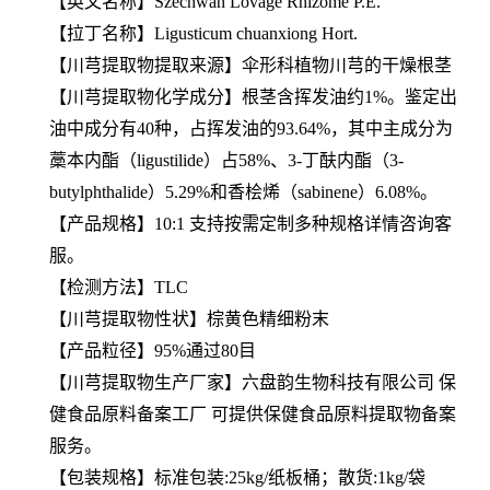
【英文名称】Szechwan Lovage Rhizome P.E.
【拉丁名称】Ligusticum chuanxiong Hort.
【
川芎提取物
提取来源】伞形科植物川芎的干燥根茎
【
川芎提取物
化学成分】根茎含挥发油约1%。鉴定出
油中成分有40种，占挥发油的93.64%，其中主成分为
藁本内酯（ligustilide）占58%、3-丁酜内酯（3-
butylphthalide）5.29%和香桧烯（sabinene）6.08%。
【产品规格】10:1 支持按需定制多种规格详情咨询客
服。
【检测方法】TLC
【
川芎提取物
性状】棕黄色精细粉末
【产品粒径】95%通过80目
【
川芎提取物
生产厂家】六盘韵生物科技有限公司 保
健食品原料备案工厂 可提供保健食品原料提取物备案
服务。
【包装规格】标准包装:25kg/纸板桶；散货:1kg/袋