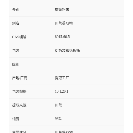
外观
棕黄粉末
别名
川芎提取物
8015-66-5
CAS编号
包装
铝箔袋和纸板桶
级别
产地/厂商
提取工厂
10:1,20:1
包装规格
提取来源
川芎
98%
纯度
主要成分
川芎提取物