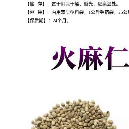
【储 存】：置于阴凉干燥、避光，避高温处。
【包 装】：内用双层塑料袋，1公斤铝箔袋，25公
【保质期】：24个月。