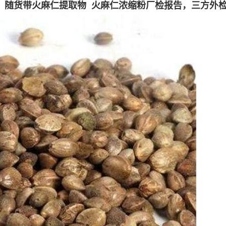
，随货带火麻仁提取物 火麻仁浓缩粉厂检报告，三方外