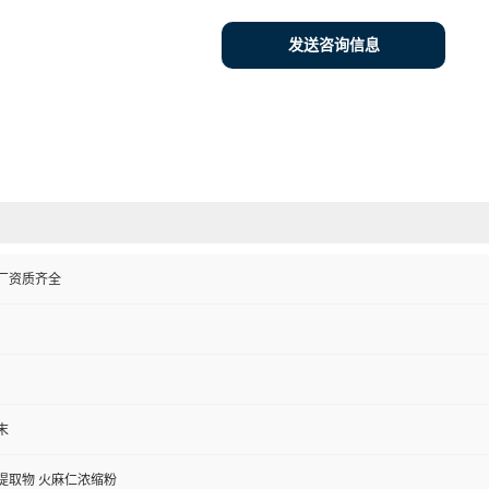
发送咨询信息
厂资质齐全
末
提取物 火麻仁浓缩粉