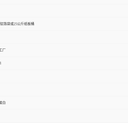
斤铝箔袋或25公斤纸板桶
工厂
1
蛋白