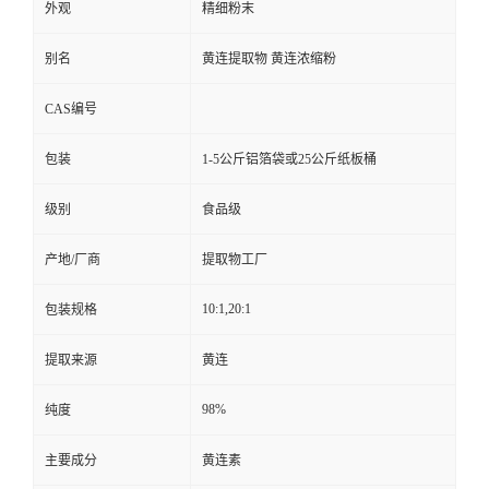
外观
精细粉末
别名
黄连提取物 黄连浓缩粉
CAS编号
包装
1-5公斤铝箔袋或25公斤纸板桶
级别
食品级
产地/厂商
提取物工厂
10:1,20:1
包装规格
提取来源
黄连
98%
纯度
主要成分
黄连素