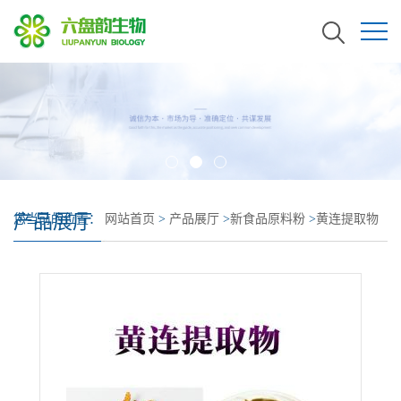
产品展厅
您当前的位置：
网站首页
>
产品展厅
>
新食品原料粉
>
黄连提取物
植提大厂 黄连素98% 量大价格可沟通