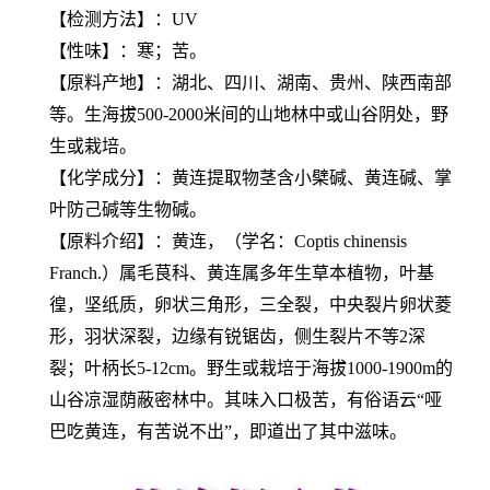
【检测方法】：UV
【性味】：寒；苦。
【原料产地】：湖北、四川、湖南、贵州、陕西南部
等。生海拔500-2000米间的山地林中或山谷阴处，野
生或栽培。
【化学成分】：黄连提取物茎含小檗碱、黄连碱、掌
叶防己碱等生物碱。
【原料介绍】：黄连，（学名：Coptis chinensis
Franch.）属毛茛科、黄连属多年生草本植物，叶基
徨，坚纸质，卵状三角形，三全裂，中央裂片卵状菱
形，羽状深裂，边缘有锐锯齿，侧生裂片不等2深
裂；叶柄长5-12cm。野生或栽培于海拔1000-1900m的
山谷凉湿荫蔽密林中。其味入口极苦，有俗语云“哑
巴吃黄连，有苦说不出”，即道出了其中滋味。