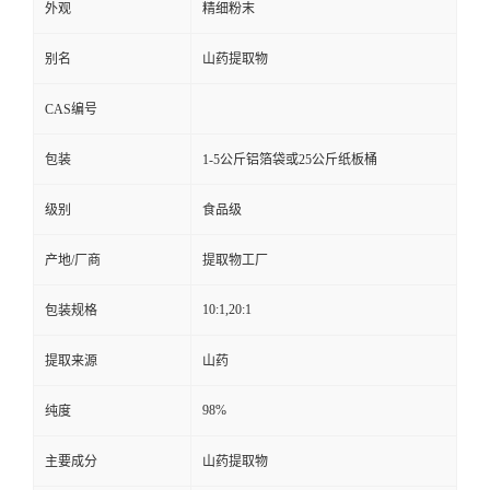
外观
精细粉末
别名
山药提取物
CAS编号
包装
1-5公斤铝箔袋或25公斤纸板桶
级别
食品级
产地/厂商
提取物工厂
10:1,20:1
包装规格
提取来源
山药
98%
纯度
主要成分
山药提取物