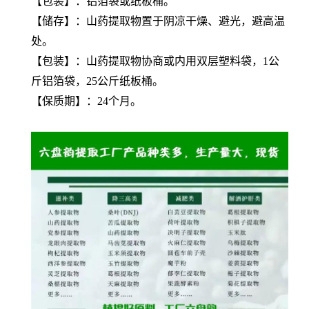
【包装】：铝箔袋或纸板桶。
【储存】：
山药
提取物
置于阴凉干燥、避光，避高温
处。
【包装】：
山药
提取物
协商或内用双层塑料袋，1公
斤铝箔袋，25公斤纸板桶。
【保质期】：24个月。