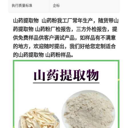
执行质量标准
企标
山药提取物 山药粉我工厂常年生产，随货带
山
药
提取物
山药
粉
厂检报告，三方外检报告，提
供免费样品供客户调试产品，如样品有不满意
的地方，欢迎随时提出，我们好给您定制适合
的
山药
提取物
山药
粉
样品。