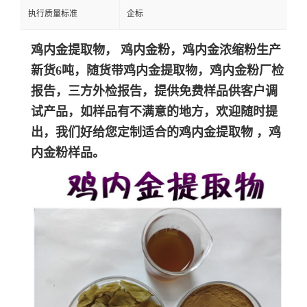
执行质量标准
企标
鸡内金提取物，
鸡内金
粉，鸡内金浓缩粉生产
新货6吨，随货带
鸡内金
提取物，
鸡内金
粉
厂检
报告，三方外检报告，提供免费样品供客户调
试产品，如样品有不满意的地方，欢迎随时提
出，我们好给您定制适合的
鸡内金
提取物 ，
鸡
内金
粉
样品。