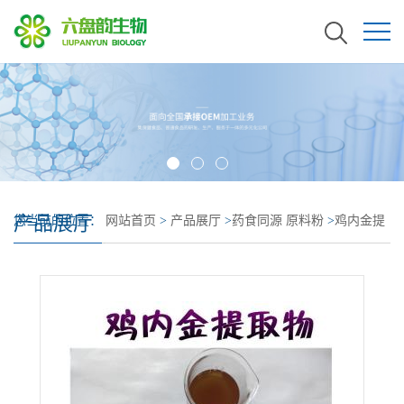
产品展厅
您当前的位置：
网站首页
>
产品展厅
>
药食同源 原料粉
>
鸡内金提
取物 生产量大 鸡内金粉