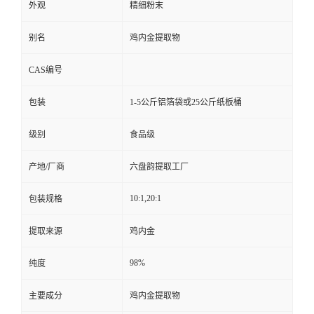
外观
精细粉末
别名
鸡内金提取物
CAS编号
包装
1-5公斤铝箔袋或25公斤纸板桶
级别
食品级
产地/厂商
六盘韵提取工厂
10:1,20:1
包装规格
提取来源
鸡内金
98%
纯度
主要成分
鸡内金提取物