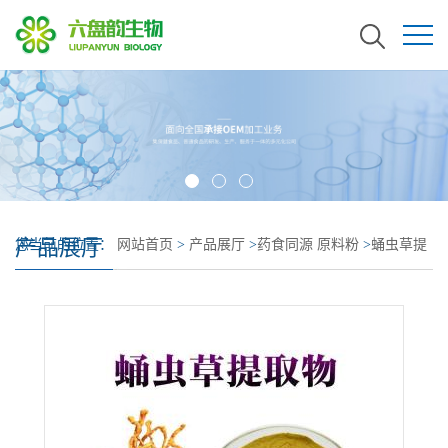
产品展厅
您当前的位置：
网站首页
>
产品展厅
>
药食同源 原料粉
>
蛹虫草提
取物 120目水溶 蛹虫草粉