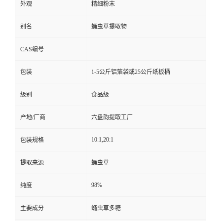
外观
精细粉末
别名
蛹虫草提取物
CAS编号
包装
1-5公斤铝箔袋或25公斤纸板桶
级别
食品级
产地/厂商
六盘韵提取工厂
10:1,20:1
包装规格
提取来源
蛹虫草
98%
纯度
主要成分
蛹虫草多糖