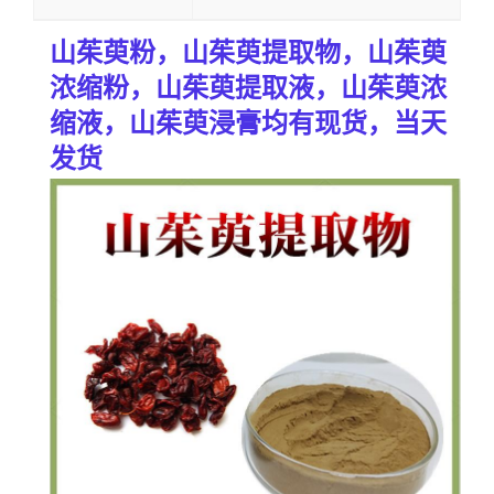
山茱萸粉，
山茱萸
提取物，
山茱萸
浓缩粉，
山茱萸
提取液，
山茱萸
浓
缩液，
山茱萸
浸膏均有现货，当天
发货