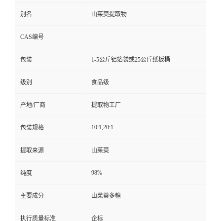
别名
山茱萸提取物
CAS编号
包装
1-5公斤铝箔袋或25公斤纸板桶
级别
食品级
产地/厂商
提取物工厂
10:1,20:1
包装规格
提取来源
山茱萸
98%
纯度
主要成分
山茱萸多糖
执行质量标准
企标