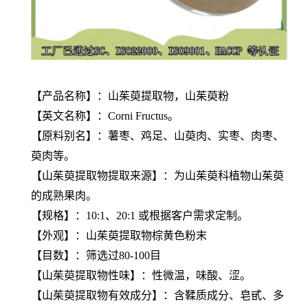
【产品名称】：山茱萸提取物，山茱萸粉
【英文名称】：Corni Fructus。
【原料别名】：薯枣、鸡足、山萸肉、实枣、肉枣、
萸肉等。
【
山茱萸提取物
提取来源】：为山茱萸科植物山茱萸
的成熟果肉。
【规格】：10:1、20:1 或根据客户需求定制。
【外观】：
山茱萸提取物
棕黄色粉末
【目数】：筛选过80-100目
【
山茱萸提取物
性味】：性微温，味酸、涩。
【
山茱萸提取物
有效成分】：含鞣质成分、皂甙、多