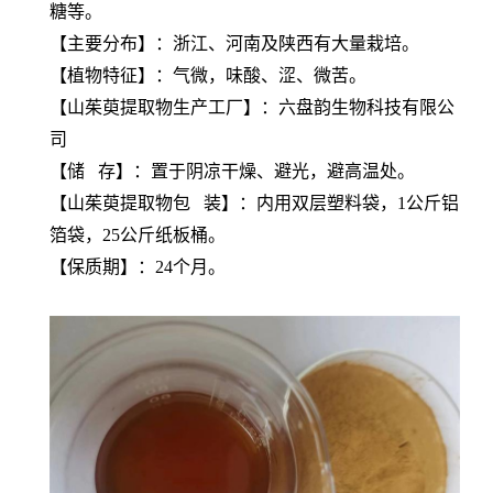
糖等。
【主要分布】：浙江、河南及陕西有大量栽培。
【植物特征】：气微，味酸、涩、微苦。
【
山茱萸提取物
生产工厂】：六盘韵生物科技有限公
司
【储 存】：置于阴凉干燥、避光，避高温处。
【
山茱萸提取物
包 装】：内用双层塑料袋，1公斤铝
箔袋，25公斤纸板桶。
【保质期】：24个月。