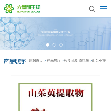
产品展厅
您当前的位置：
网站首页
>
产品展厅
>
药食同源 原料粉
>
山茱萸提
取物 提供三方外检 山茱萸粉