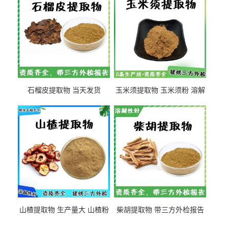
石榴皮提取物 当天发货
玉米须提取物 玉米须粉 溶解
性好
山楂提取物 生产量大 山楂粉
柴胡提取物 带三方外检报告