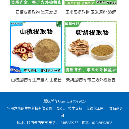
石榴皮提取物 当天发货
玉米须提取物 玉米须粉 溶解
性好
山楂提取物 生产量大 山楂粉
柴胡提取物 带三方外检报告
版权所有 Copyright (©) 2026
宝鸡六盘韵生物科技有限公司
XML
技术支持：
盖德化工网
食品商务
网
地址：陕西省西安市 电话：
18165382257
传真：029-68928836