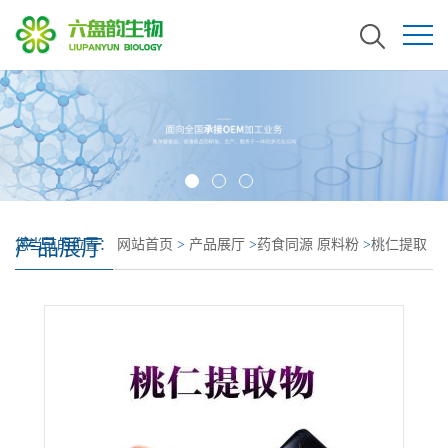
产品展厅
您当前的位置：
网站首页
>
产品展厅
>
药食同源 原料粉
>
桃仁提取
物 遇水溶解 桃仁粉