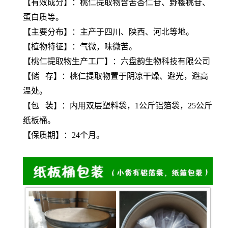
【有效成分】：
桃仁提取物
含苦杏仁苷、野樱桃苷、
蛋白质等。
【主要分布】：主产于四川、陕西、河北等地。
【植物特征】：气微，味微苦。
【
桃仁提取物
生产工厂】：六盘韵生物科技有限公司
【储 存】：
桃仁提取物
置于阴凉干燥、避光，避高
温处。
【包 装】：内用双层塑料袋，1公斤铝箔袋，25公斤
纸板桶。
【保质期】：24个月。