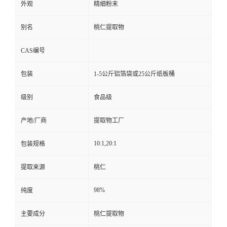
外观
精细粉末
别名
桃仁提取物
CAS编号
包装
1-5公斤铝箔袋或25公斤纸板桶
级别
食品级
产地/厂商
提取物工厂
10:1,20:1
包装规格
提取来源
桃仁
98%
纯度
主要成分
桃仁提取物