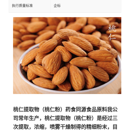
执行质量标准
企标
桃仁提取物（
桃仁
粉）药食同源食品原料我公
司常年生产，
桃仁
提取物
（
桃仁
粉）
是经过三
次提取，浓缩，喷雾干燥制得的精细粉末，目