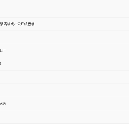
斤铝箔袋或25公斤纸板桶
工厂
1
多糖