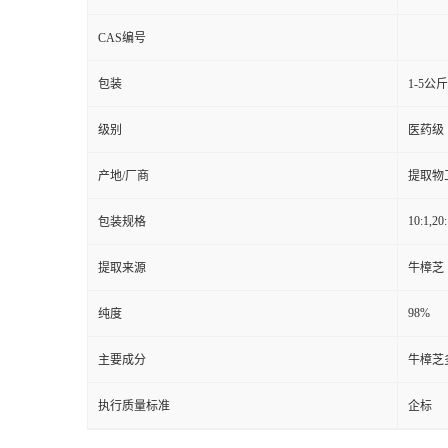
CAS编号
包装
1-5公
级别
医药级
产地/厂商
提取物
10:1,20:
包装规格
提取来源
牛樟芝
98%
纯度
主要成分
牛樟芝
执行质量标准
企标