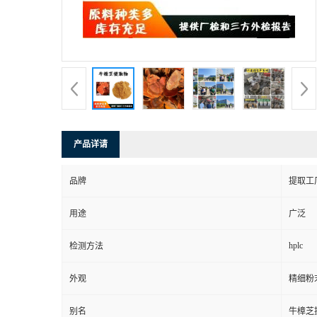
产品详请
品牌
提取工
用途
广泛
hplc
检测方法
外观
精细粉
别名
牛樟芝