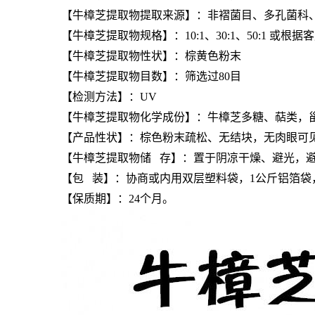
【
牛樟芝提取物
提取来源】：非褶菌目、多孔菌科
【
牛樟芝提取物
规格】：10:1、30:1、50:1 或根
【
牛樟芝提取物
性状】：棕黄色粉末
【
牛樟芝提取物
目数】：筛选过80目
【检测方法】：UV
【
牛樟芝提取物
化学成份】：牛樟芝多糖、萜类，
【产品性状】：棕色粉末疏松、无结块，无肉眼可
【
牛樟芝提取物
储 存】：置于阴凉干燥、避光，
【包 装】：协商或内用双层塑料袋，1公斤铝箔袋
【保质期】：24个月。