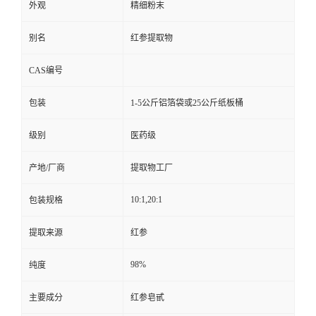
外观
精细粉末
别名
红参提取物
CAS编号
包装
1-5公斤铝箔袋或25公斤纸板桶
级别
医药级
产地/厂商
提取物工厂
10:1,20:1
包装规格
提取来源
红参
98%
纯度
主要成分
红参皂甙