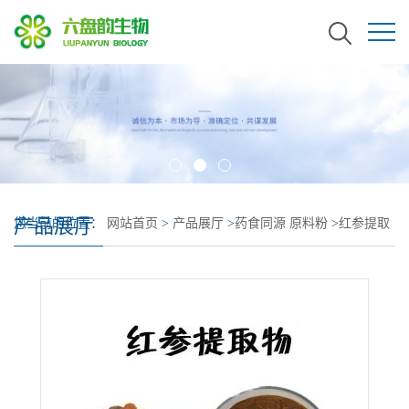
产品展厅
您当前的位置：
网站首页
>
产品展厅
>
药食同源 原料粉
>
红参提取
物 红参皂甙