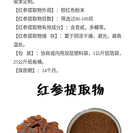
需求定制。
【
红参提取物
外观】：棕红色粉末
【
红参提取物
目数】：筛选过80-100目
【
红参提取物
有效成分】：含皂甙，多糖等。
【
红参提取物
储 存】：置于阴凉干燥、避光，避高
温处。
【包 装】：协商或内用双层塑料袋，1公斤铝箔袋，
25公斤纸板桶。
【保质期】：24个月。