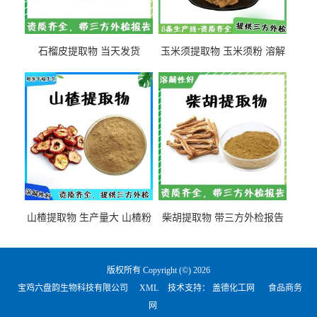
石榴皮提取物 当天发货
玉米须提取物 玉米须粉 溶解
性好
山楂提取物 生产量大 山楂粉
柴胡提取物 带三方外检报告
版权所有 Copyright (©) 2026
宝鸡六盘韵生物科技有限公司
XML
技术支持：
盖德化工网
食品商务
网