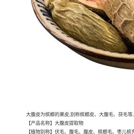
大腹皮为槟榔的果皮,别称槟榔皮、大腹毛、茯毛等
【产品名称】大腹皮提取物
【植物别称】伏毛、腹毛、腹皮、槟榔毛、枣儿槟