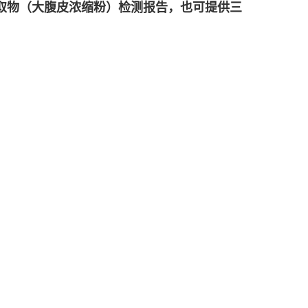
取物（
大腹皮浓缩粉
）
检测报告，也可提供三