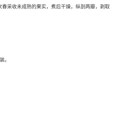
次春采收未成熟的果实，煮后干燥，纵剖两瓣，剥取
装。