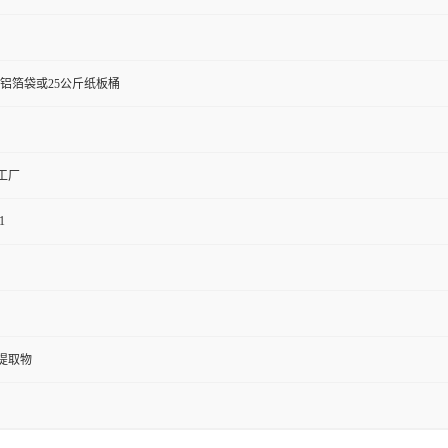
斤铝箔袋或25公斤纸板桶
工厂
1
提取物