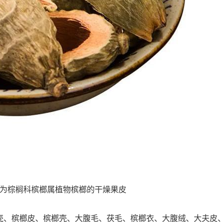
,为棕榈科槟榔属植物槟榔的干燥果皮
壳、槟榔皮、槟榔壳、大腹毛、茯毛、槟榔衣、大腹绒、大夫皮