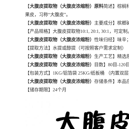
【
大腹皮提取物（
大腹皮浓缩粉
）原料
简述】棕榈
果皮，习称“大腹皮”。
【
大腹皮提取物（
大腹皮浓缩粉
）
主要成分】槟榔
【产品规格】大腹皮提取物10:1, 20:1, 30:1，可定制
【
大腹皮提取物（
大腹皮浓缩粉
）
性味归经】味辛
【提取方法】水提或醇提（可按照客户需求定制）
【
大腹皮提取物（
大腹皮浓缩粉
）
生产工艺】精选
【
大腹皮提取物（
大腹皮浓缩粉
）
目数】80目-120
【包装方式】1KG/铝箔袋 25KG/纸板桶 （内
【
大腹皮提取物（
大腹皮浓缩粉
）
存储条件】本品
【储存期限】24个月