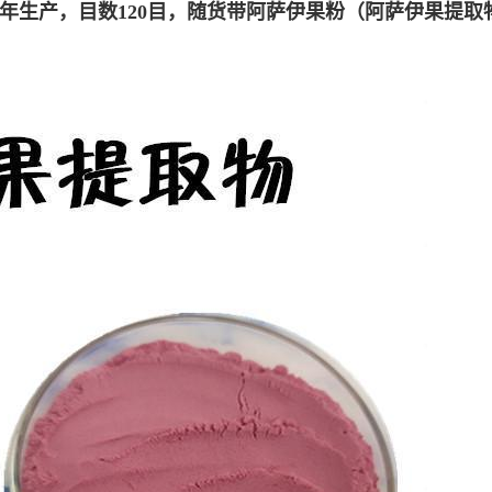
年生产，目数120目，随货带
阿萨伊果粉（阿萨伊果提取