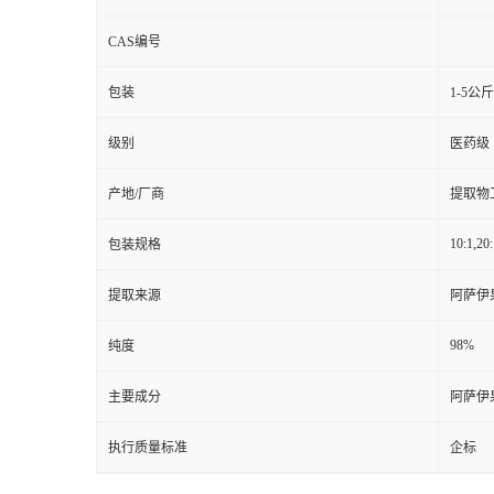
CAS编号
包装
1-5公
级别
医药级
产地/厂商
提取物
10:1,20:
包装规格
提取来源
阿萨伊
98%
纯度
主要成分
阿萨伊
执行质量标准
企标