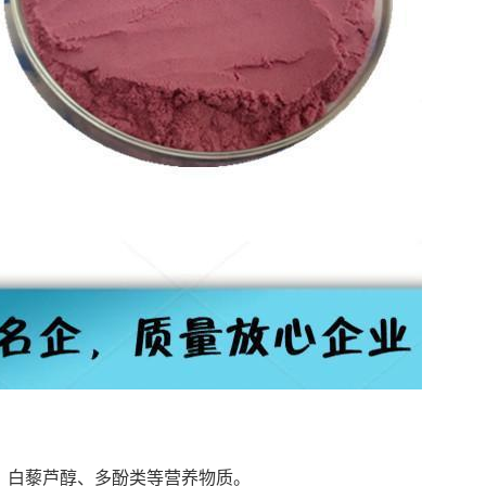
、白藜芦醇、多酚类等营养物质。