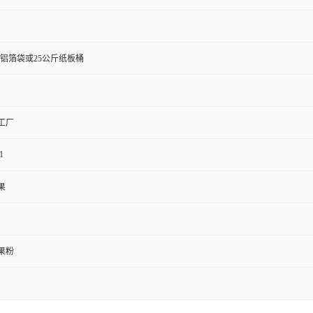
斤铝箔袋或25公斤纸板桶
工厂
1
果
果粉