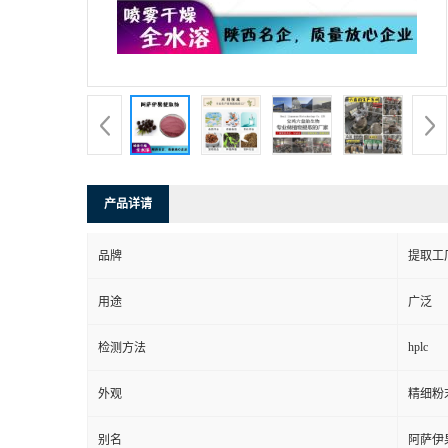
产品详请
品牌
提取工
用途
广泛
hplc
检测方法
外观
精细粉
别名
阿萨伊