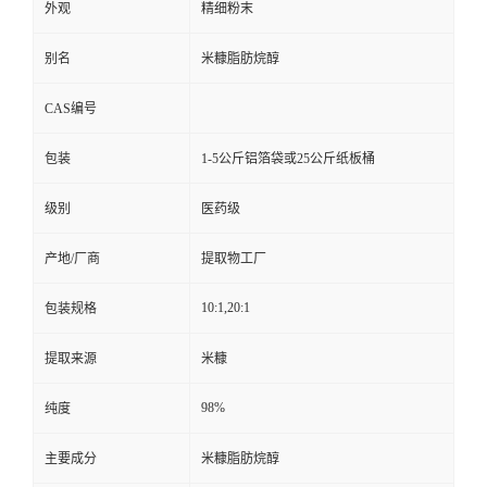
外观
精细粉末
别名
米糠脂肪烷醇
CAS编号
包装
1-5公斤铝箔袋或25公斤纸板桶
级别
医药级
产地/厂商
提取物工厂
10:1,20:1
包装规格
提取来源
米糠
98%
纯度
主要成分
米糠脂肪烷醇