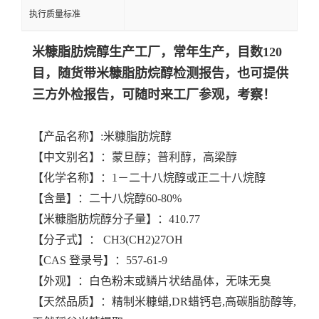
执行质量标准
米糠脂肪烷醇生产工厂，常年生产，目数120
目，随货带
米糠脂肪烷醇
检测报告，也可提供
三方外检报告，可随时来工厂参观，考察！
【产品名称】:米糠脂肪烷醇
【中文别名】：蒙旦醇；普利醇，高梁醇
【化学名称】：1－二十八烷醇或正二十八烷醇
【含量】：二十八烷醇60-80%
【米糠脂肪烷醇分子量】：410.77
【分子式】： CH3(CH2)27OH
【CAS 登录号】：557-61-9
【外观】：白色粉末或鳞片状结晶体，无味无臭
【天然品质】：精制米糠蜡,DR蜡钙皂,高碳脂肪醇等,