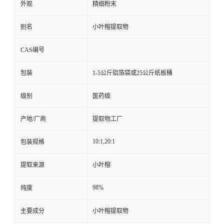
外观
精细粉末
别名
小叶榕提取物
CAS编号
包装
1-5公斤铝箔袋或25公斤纸板桶
级别
医药级
产地/厂商
提取物工厂
10:1,20:1
包装规格
提取来源
小叶榕
98%
纯度
主要成分
小叶榕提取物