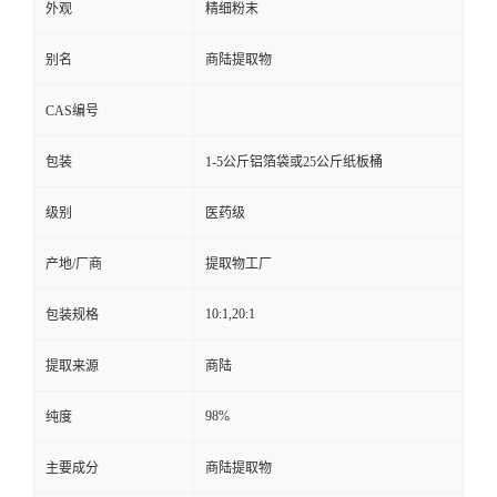
外观
精细粉末
别名
商陆提取物
CAS编号
包装
1-5公斤铝箔袋或25公斤纸板桶
级别
医药级
产地/厂商
提取物工厂
10:1,20:1
包装规格
提取来源
商陆
98%
纯度
主要成分
商陆提取物