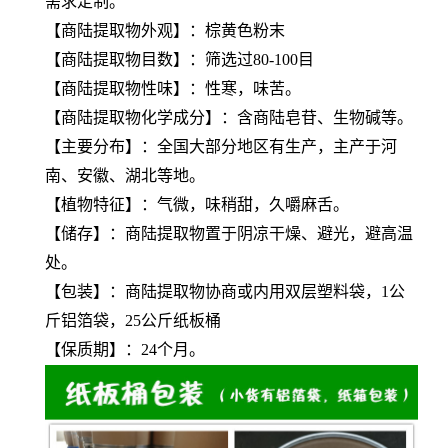
需求定制。
【
商陆提取物
外观】：棕黄色粉末
【
商陆提取物
目数】：筛选过80-100目
【
商陆提取物
性味】：性寒，味苦。
【
商陆提取物
化学成分】：含商陆皂苷、生物碱等。
【主要分布】：全国大部分地区有生产，主产于河
南、安徽、湖北等地。
【植物特征】：气微，味稍甜，久嚼麻舌。
【储存】：
商陆提取物
置于阴凉干燥、避光，避高温
处。
【包装】：
商陆提取物
协商或内用双层塑料袋，1公
斤铝箔袋，25公斤纸板桶
【保质期】：24个月。