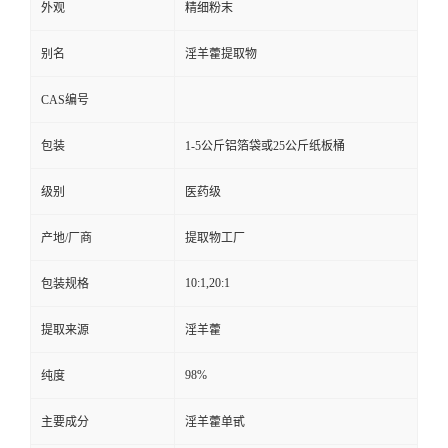
外观
精细粉末
别名
淫羊藿提取物
CAS编号
包装
1-5公斤铝箔袋或25公斤纸板桶
级别
医药级
产地/厂商
提取物工厂
10:1,20:1
包装规格
提取来源
淫羊藿
98%
纯度
主要成分
淫羊藿单甙