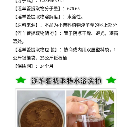
【分子式】：C33H40O15
【
淫羊藿提取物
分子量】：676.65
【
淫羊藿提取物
溶解度】：水溶性。
【原料来源】：本品为小檗科植物淫羊藿的地上部分
【
淫羊藿提取物
储 存】：置于阴凉干燥、避光，避高
温处。
【
淫羊藿提取物
包 装】：协商或内用双层塑料袋，1
公斤铝箔袋，25公斤纸板桶
【保质期】：24个月