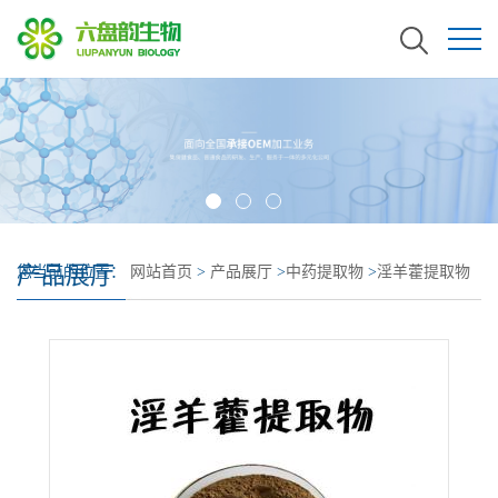
产品展厅
您当前的位置：
网站首页
>
产品展厅
>
中药提取物
>
淫羊藿提取物
淫羊藿单甙10% 98%