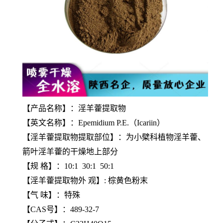
【产品名称】：淫羊藿提取物
【英文名称】：Epemidium P.E.（Icariin）
【
淫羊藿提取物
提取部位】：为小檗科植物淫羊藿、
箭叶淫羊藿的干燥地上部分
【规 格】：10:1 30:1 50:1
【
淫羊藿提取物
外 观】: 棕黄色粉末
【气 味】：特殊
【CAS号】：489-32-7