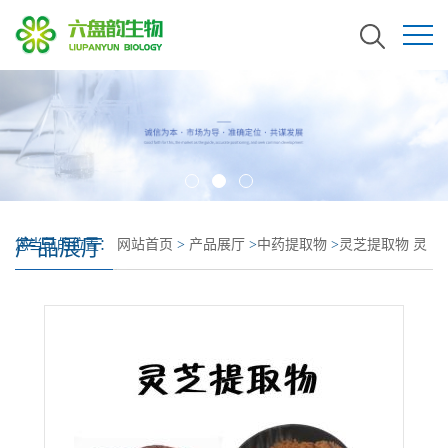
产品展厅
您当前的位置：
网站首页
>
产品展厅
>
中药提取物
>
灵芝提取物 灵
芝多糖 三萜