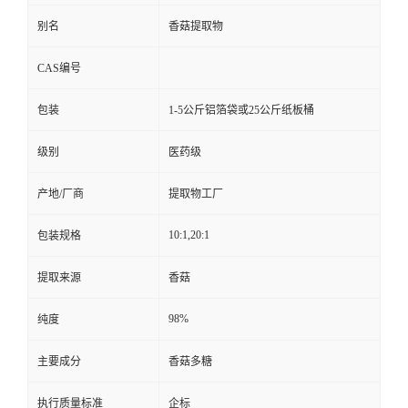
别名
香菇提取物
CAS编号
包装
1-5公斤铝箔袋或25公斤纸板桶
级别
医药级
产地/厂商
提取物工厂
10:1,20:1
包装规格
提取来源
香菇
98%
纯度
主要成分
香菇多糖
执行质量标准
企标