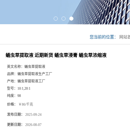
您当前的位置：
网站
蛹虫草浸膏 蛹虫草浓
蛹虫草提取液 近期新货 蛹虫草浸膏 蛹虫草浓缩液
英文名称：
蛹虫草提取液
品牌：
蛹虫草提取液生产工厂
产地：
蛹虫草提取液工厂
型号：
10:1,20:1
纯度：
98
价格：
￥86/千克
发布日期：
2025-09-24
更新日期：
2026-08-07