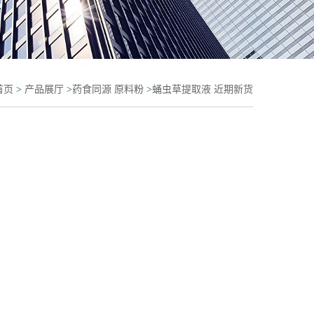
首页
>
产品展厅
>
药食同源 原料粉
>
蛹虫草提取液 近期新货
缩液