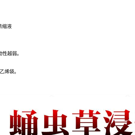
浓缩液
流动性越弱。
聚乙烯袋。
）