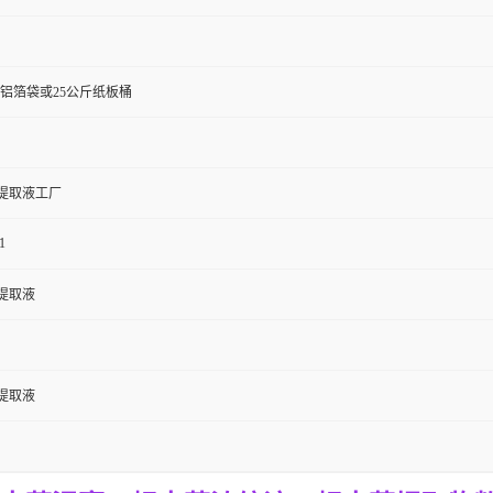
斤铝箔袋或25公斤纸板桶
提取液工厂
1
提取液
提取液