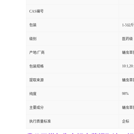
CAS编号
包装
1-5公
级别
医药级
产地/厂商
蛹虫草
10:1,20:
包装规格
提取来源
蛹虫草
98%
纯度
主要成分
蛹虫草
执行质量标准
企标