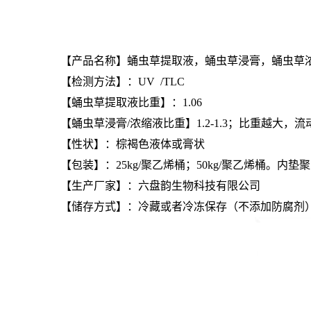
【产品名称】
蛹虫草提取液，
蛹虫草浸膏，蛹虫草
【检测方法】：UV /TLC
【蛹虫草提取液比重】：1.06
【蛹虫草浸膏/浓缩液比重】
1.2-1.3；比重越大，
【性状】：棕褐色液体或膏状
【包装】：25kg/聚乙烯桶；50kg/聚乙烯桶。内垫
【生产厂家】：六盘韵生物科技有限公司
【储存方式】：冷藏或者冷冻保存
（不添加防腐剂