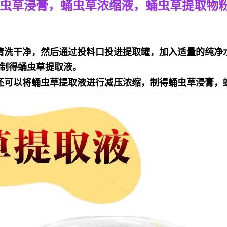
虫草浸膏，蛹虫草浓缩液，蛹虫草提取物
清洗干净，然后通过投料口投进提取罐，加入适量的纯净水或
制得蛹虫草提取液。
还可以将蛹虫草提取液进行减压浓缩，制得蛹虫草浸膏，