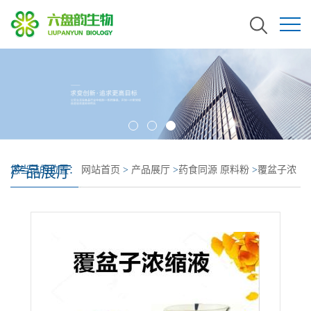
产品展厅
您当前的位置：
网站首页
>
产品展厅
>
药食同源 原料粉
>
覆盆子浓
缩液 覆盆子浸膏 覆盆子提取液