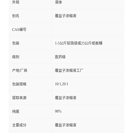
外观
液体
别名
覆盆子浓缩液
CAS编号
包装
1-5公斤铝箔袋或25公斤纸板桶
级别
医药级
产地/厂商
覆盆子浓缩液工厂
10:1,20:1
包装规格
提取来源
覆盆子浓缩液
98%
纯度
主要成分
覆盆子浓缩液